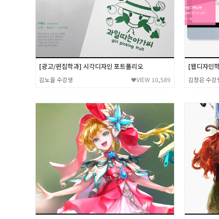
[광고/편집학과] 시각디자인 포트폴리오
[웹디자인학
김노을 수강생
VIEW 10,589
김정은 수강
♥