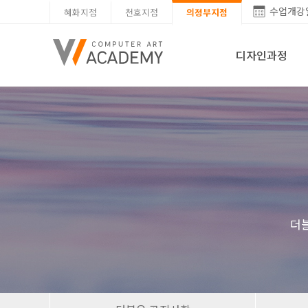
수업개강
혜화지점
천호지점
의정부지점
디자인과정
더