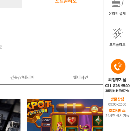
포트폴리오
온라인 결제
포트폴리오
요
건축/인테리어
웹디자인
의정부지점
031-826-9540
365일 상담문의가능
방문상담
09:00-22:00
조회서비스
24시간 상시 가능