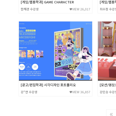
[게임/웹툰학과] GAME CHARACTER
[게임/웹툰
한채경 수강생
VIEW 26,017
최수정 수강
♥
[광고/편집학과] 시각디자인 포트폴리오
[모션/영상/C
강*연 수강생
VIEW 36,857
강민승 수강
♥
←