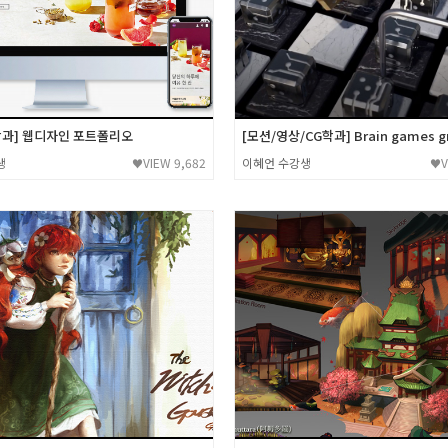
과] 웹디자인 포트폴리오
[모션/영상/CG학과] Brain games g
생
VIEW 9,682
이혜언 수강생
V
♥
♥