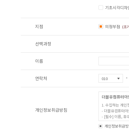
기초시각디자
지점
의정부점
(조
선택과정
이름
-
연락처
더블유컴퓨터아
1. 수집하는 개인
개인정보취급방침
- 더블유컴퓨터아
- [필수] 이름
- 홈페이지 내 
개인정보취급방