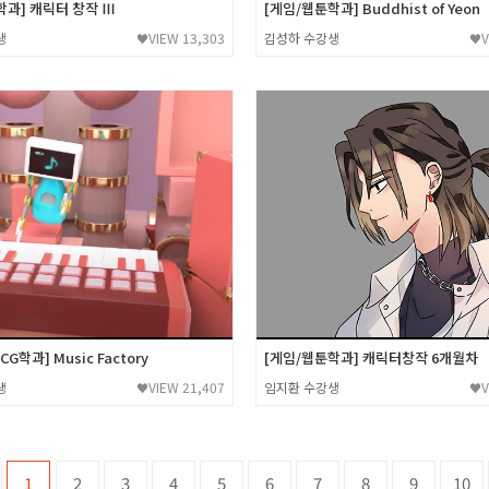
학과] 캐릭터 창작 Ⅲ
[게임/웹툰학과] Buddhist of Yeon
생
VIEW 13,303
김성하 수강생
V
♥
♥
G학과] Music Factory
[게임/웹툰학과] 캐릭터창작 6개월차
생
VIEW 21,407
임지환 수강생
V
♥
♥
1
2
3
4
5
6
7
8
9
10