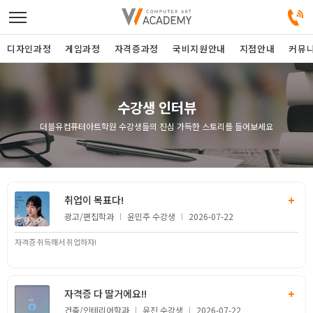
디자인과정
게임과정
자격증과정
국비지원안내
지점안내
커뮤
디자인정규과정
수강생 인터뷰
더블유컴퓨터아트학원 수강생들의 진심 가득한 스토리를 들어보세요
디자인단과과정
게임과정
+
취업이 목표다!
자격증과정
광고/편집
윤민주
2026-07-22
자격증 취득해서 취업하자!
커뮤니티
취업지원센터
+
자격증 다 딸거에요!!
건축/인테리어
윤진
2026-07-22