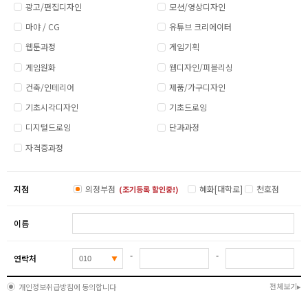
광고/편집디자인
모션/영상디자인
마야 / CG
유튜브 크리에이터
웹툰과정
게임기획
게임원화
웹디자인/퍼블리싱
건축/인테리어
제품/가구디자인
기초시각디자인
기초드로잉
디지털드로잉
단과과정
자격증과정
지점
의정부점
혜화[대학로]
천호점
(조기등록 할인중!)
이름
-
-
연락처
전체보기
개인정보취급방침에 동의합니다