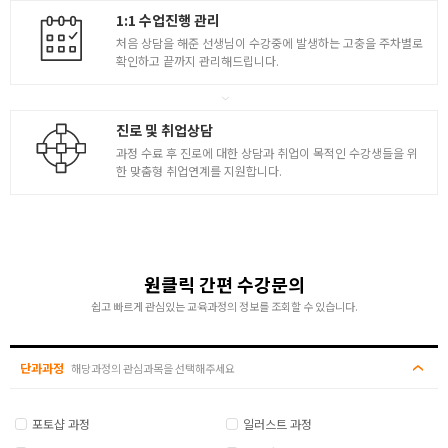
1:1 수업진행 관리
- 입면을 평면기준으로 배치 및 도면활용
처음 상담을 해준 선생님이 수강중에 발생하는 고충을 주차별로
- 바닥 ( SITE ) 부터 작업하기
확인하고 끝까지 관리해드립니다.
건물 모델링 실습
- 건물 평면, 입면, 천장도면 정리
진로 및 취업상담
- 건물 모델링 실습 ( 채널설정 포함 )
과정 수료 후 진로에 대한 상담과 취업이 목적인 수강생들을 위
- 가건물과 오브젝트 Import 작업
한 맞춤형 취업연계를 지원합니다.
- 바닥 / 주건물 / 가건물 렌더링
- 수정・보완 작업 진행
3
옵션 및 설정 정리
원클릭 간편 수강문의
- 라이트 설정 작업과 타겟 다이렉트라이트 설치
- V-Ray 기본 세팅
쉽고 빠르게 관심있는 교육과정의 정보를 조회할 수 있습니다.
- 바닥 SITE / 아파트 타입 렌더링
- 렌더링 완료 및 채널 잡기
단과과정
해당과정의 관심과목을 선택해주세요
인테리어 포토샵 리터칭
포토샵 과정
일러스트 과정
- 포토샵을 활용한 리터치 설정 및 실습