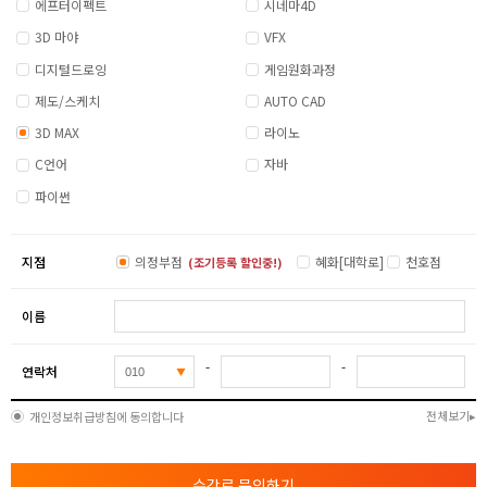
에프터이펙트
시네마4D
- 최종 데이터 1:1 피드백 및 수정/보완 작업
3D 마야
VFX
- 작품 마무리 및 프레젠테이션
디지털드로잉
게임원화과정
제도/스케치
AUTO CAD
3D MAX
라이노
C언어
자바
파이썬
지점
의정부점
혜화[대학로]
천호점
(조기등록 할인중!)
이름
-
-
연락처
전체보기
개인정보취급방침에 동의합니다
수강료 문의하기