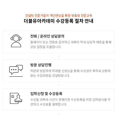
- 기본 Lighting 작업 및 설정 테스트
- V-Ray 전반적 조명 설명
- 장식조명 및 오브젝트 조명 설명
컨설팅 전문가들의 개인면담을 통한 맞춤형 전문교육
더블유아카데미 수강등록 절차 안내
모델링 + V-RAY
- MAX에서 V-Ray의 활용법 및 개념 이해
전화 / 온라인 상담문의
- V-Ray Materials 재질 실습 작업
홈페이지 또는 전화로 문의하신 과목의 학과 담당자 매칭을 통해
2
상담 일정을 조율합니다.
- 주거공간 모델링 작업 기초
모델링 심화 작업 및 마무리
방문 상담진행
- 주거공간 모델링 심화 작업
학원에 방문하여 학과별 선생님을 통해 수강생의 목적과 상황에
( 객체 배치 / Shape Modeling )
맞는 수업과정을 컨설팅합니다.
- 주거공간 렌더링 작업
- 주거공간 최종 작업 ( 카메라와 재질 기입 )
- 전시공간 도면 정리 및 모델링
입학신청 및 수강등록
- 전시공간 최종 마무리하기
수강할 과목과 시간이 정해지면 수강등록을 위한 입학원서를 작
성하고 수강료를 결제합니다.
SITE(바닥)부터 작업하기
- 실내평면도 배치와 입면도 마감표시