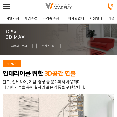
디자인과정
게임과정
자격증과정
국비지원안내
지점안내
커뮤
3D 맥스
디자인정규과정
3D MAX
교육과정문의
수강료조회
디자인단과과정
게임과정
3D 맥스
인테리어를 위한
3D공간 연출
자격증과정
건축, 인테리어, 게임, 영상 등 분야에서 사용하며
다양한 기능을 통해 실사와 같은 작품을 구현합니다.
커뮤니티
취업지원센터