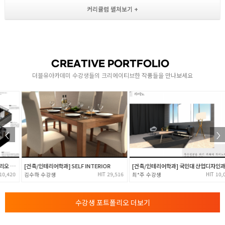
[ Extrude와 Shell ]
- 2차원에서 3차원으로 생성시키는 방법 학습
- 3차원 도형과 LOFT 명령어 학습 및 숙지
- 자유로운 편집이 가능한 Freeform 기능 학습
1
모델링 + UVW MAP
CREATIVE PORTFOLIO
더블유아카데미 수강생들의 크리에이티브한 작품들을 만나보세요
- 3D 모델링을 부드럽게 만드는 기능
- Poly의 명령어 세부적 활용
- 컴파운트 오브젝트 개념 파악
- Proboolen 활용 실습
- 맵핑 적용 및 UVW MAP 적용하기
카메라 설치 및 렌더링 실습
- 현실적인 재질 제작 실습 ( 합성포함 )
[건축/인테리어학과] SELF INTERIOR
[건축/인테리어학과] 국민대 산업디자인과 전과 포트폴리오준비
29,516
10,041
김수하
최*주
- 카메라 설치와 연출 이해 및 학습
- 피지컬 카메라 설명과 설정 렌더링 실습
수강생 포트폴리오 더보기
LIGHTING [ 조명 ]