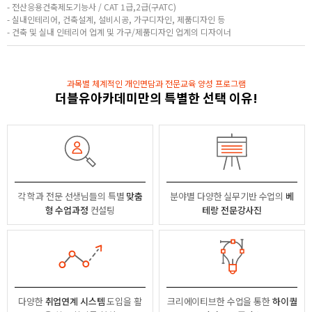
- 전산응용건축제도기능사 / CAT 1급,2급(구ATC)
- 실내인테리어, 건축설계, 설비시공, 가구디자인, 제품디자인 등
- 건축 및 실내 인테리어 업계 및 가구/제품디자인 업계의 디자이너
과목별 체계적인 개인면담과 전문교육 양성 프로그램
더블유아카데미만의 특별한 선택 이유!
각 학과 전문 선생님들의
특별
맞춤
분야별
다양한 실무기반 수업의
베
형 수업과정
컨설팅
테랑 전문강사진
다양한
취업연계 시스템
도입을 활
크리에이티브한 수업을 통한
하이퀄