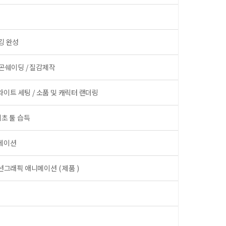
깅 완성
폴리곤쉐이딩 / 질감제작
 라이트 세팅 / 소품 및 캐릭터 랜더링
기초 툴 습득
니메이션
션그래픽 애니메이션 ( 제품 )