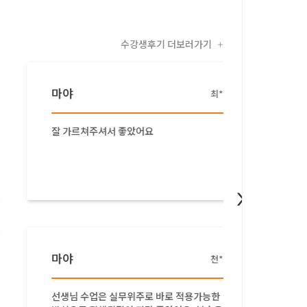
수강생후기 더보러가기
+
마야
마야
최*인
잘 가르쳐주셔서 좋았어요
마야 1
강사님께
었습니다
쉽게 설
>
마야
마야
천*진
선생님 수업은 실무위주로 바로 적용가능한
기초부터