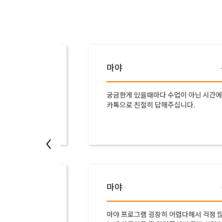
마야
김*현
복*철
주셨다
궁금한게 있을때마다 수업이 아닌 시간에도
카톡으로 친절히 답해주십니다.
<
마야
유*훈
성*희
셔서 감
마야 프로그램 굉장히 어렵다해서 걱정 많았