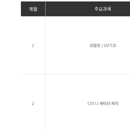
개월
주요과목
1
모델링 / UV기초
2
디즈니 캐릭터 제작