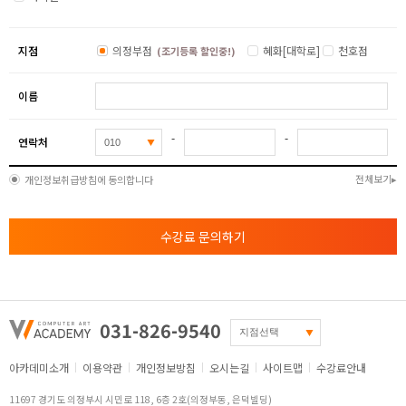
지점
의정부점
혜화[대학로]
천호점
(조기등록 할인중!)
이름
-
-
연락처
전체보기
개인정보취급방침에 동의합니다
수강료 문의하기
031-826-9540
아카데미소개
이용약관
개인정보방침
오시는길
사이트맵
수강료안내
11697 경기도 의정부시 시민로 118, 6층 2호(의정부동, 은덕빌딩)