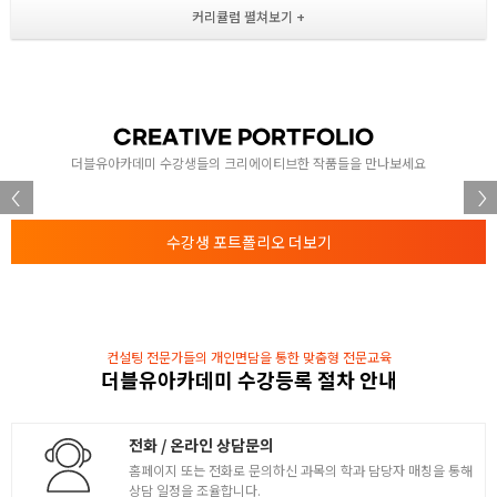
- 폼관련 요소 및 주요속성
- 배경속성
2
- CSS 기초
- Es6버전에서 추가된 내용들
CREATIVE PORTFOLIO
HTML, CSS 활용
더블유아카데미 수강생들의 크리에이티브한 작품들을 만나보세요
- border-radius, border 속성
3
- 배치속성 : display
수강생 포트폴리오 더보기
- 위치속성 : position
- 오디오, 비디오
HTML, CSS 활용 2
- 배치속성2 : float
컨설팅 전문가들의 개인면담을 통한 맞춤형 전문교육
- 변형속성, 변환속성
4
더블유아카데미 수강등록 절차 안내
- 애니메이션
- git을 활용한 버전관리
전화 / 온라인 상담문의
홈페이지 또는 전화로 문의하신 과목의 학과 담당자 매칭을 통해
HTML, CSS 활용 심화
상담 일정을 조율합니다.