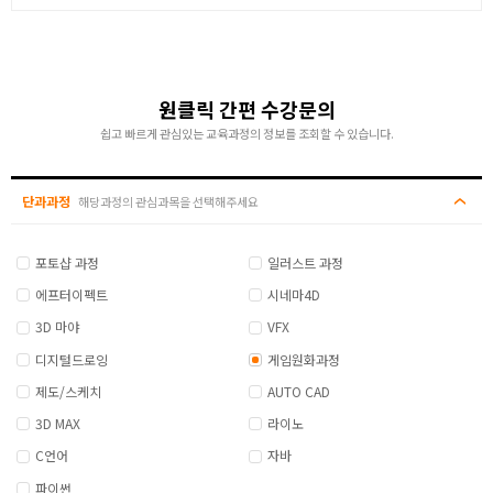
원클릭 간편 수강문의
쉽고 빠르게 관심있는 교육과정의 정보를 조회할 수 있습니다.
단과과정
해당과정의 관심과목을 선택해주세요
포토샵 과정
일러스트 과정
에프터이펙트
시네마4D
3D 마야
VFX
디지털드로잉
게임원화과정
제도/스케치
AUTO CAD
3D MAX
라이노
C언어
자바
파이썬