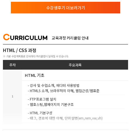
수강생후기 더보러가기
C
URRICULUM
교육과정 커리큘럼 안내
HTML / CSS 과정
※ 기본 수업계획표로 강사마다 커리큘럼이 달라질 수 있습니다.
주차
주요과목
HTML 기초
- 강사 및 수업소개, 에디터 사용방법
- HTML5 소개, 브라우저의 이해, 웹접근성/웹표준
1
- FTP프로그램 설치
- 웹호스팅,웹페이지의 기본구조
- HTML 기본구성
- 태그, 경로에 대한 이해, 단위설명(em,rem,vw,vh)
HTML FORM, CSS 기초