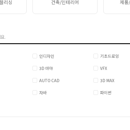
퍼블리싱
건축/인테리어
제품
요.
인디자인
기초드로잉
3D 마야
VFX
AUTO CAD
3D MAX
자바
파이썬