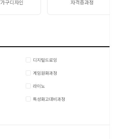
/가구디자인
자격증과정
디지털드로잉
게임원화과정
라이노
특성화고대비과정