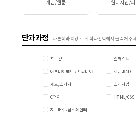
게임/웹툰
웹디자인/
단과과정
다른학과 희망 시 위 학과선택에서 클릭해 주세
포토샵
일러스트
에프터이펙트 / 프리미어
시네마4D
제도/스케치
스케치업
C언어
HTML/CSS
지브러쉬/섭스페인터