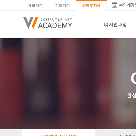
수업개강
혜화지점
천호지점
의정부지점
디자인과정
관심