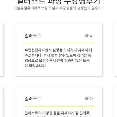
일러스트 과정 수강생후기
더블유컴퓨터아트학원의 실제 수강생들의 생생한 리얼후기 !
일러스트
*숙
송*현
1달 동안 열심히 잘 알려주셨습니다 :) 버벅이
동
거나 잘 못하고있으면 손 번쩍 들면 바로바로
오셔서 친절하게 알려주십니다. 일러 1도 모르
다가 일러가 무엇인가 알게되었네요 ! 감사합
니다.
일러스트
*아
강*환
이해력이 좀 많이 안좋은 편인데 친절하게 쉽