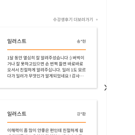
수강생후기 더보러가기
+
일러스트
김*우
일러스트가 처음이었는데 천천히 친절하게 알
아
려주셔서 잘 이해할 수 있었습니다! 어려운 내
색
용은 자주 반복해주시는 것도 좋았습니다.
시
어
히
>
있
하
주
일러스트
강*호
일러스트 처음이어서 많이 어려웠는데, 강사
일