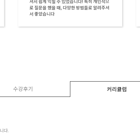
으
게 알려주시고 유익한 강의였고 제가 스스로
셔
할줄 아는게 생기는게 신기했습니다 지금 까
지 배운 학원중에 제일 즐거웠습니다ㅏㅇ 유
익하고 찬절하고 재미있는 강의 너무 감사드
립니다 :d
수강후기
커리큘럼
니다.