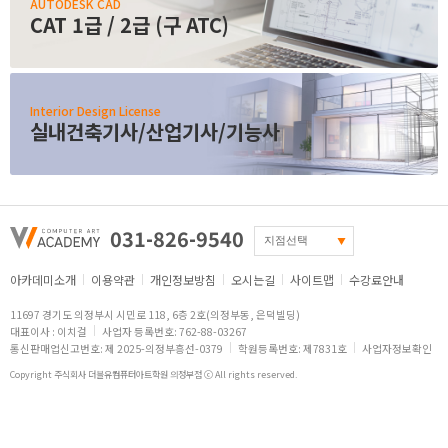
AUTODESK CAD
CAT 1급 / 2급 (구 ATC)
Interior Design License
실내건축기사/산업기사/기능사
031-826-9540
아카데미소개
이용약관
개인정보방침
오시는길
사이트맵
수강료안내
11697 경기도 의정부시 시민로 118, 6층 2호(의정부동, 은덕빌딩)
대표이사 : 이치걸
사업자 등록번호: 762-88-03267
통신판매업신고번호: 제 2025-의정부흥선-0379
학원등록번호: 제7831호
사업자정보확인
Copyright 주식회사 더블유컴퓨터아트학원 의정부점 ⓒ All rights reserved.