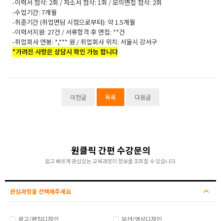
-이력서 첨삭: 2회 / 자소서 첨삭: 1회 / 모의면접 첨삭: 2회
-수업기간: 7개월
-취준기간 (취업면담 시점으로부터): 약 1.5개월
-이력서지원: 27건 / 서류합격 후 면접: **건
-취업회사 연봉: *,*** 원 / 취업회사 위치: 서울시 강서구
*가려진 사항은 상담시 확인 가능 합니다
이전글
목록
다음글
원클릭 간편 수강문의
쉽고 빠르게 관심있는 교육과정의 정보를 조회할 수 있습니다.
관심과정을 선택해주세요
광고/편집디자인
모션/영상디자인