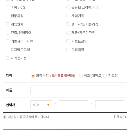
마야 / CG
유튜브 크리에이터
웹툰과정
게임기획
게임원화
웹디자인/퍼블리싱
건축/인테리어
제품/가구디자인
기초시각디자인
기초드로잉
디지털드로잉
단과과정
자격증과정
지점
의정부점
혜화[대학로]
천호점
(조기등록 할인중!)
이름
-
-
연락처
전체보기
개인정보취급방침에 동의합니다