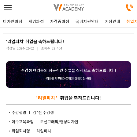
디자인과정
게임과정
자격증과정
국비지원안내
지점안내
취업
디자인정규과정
'리얼피치'
작성일
2024-02-02
조회수
32,404
디자인단과과정
수강생 여러분의 성공적인 취업을 진심으로 축하드립니다 !
게임과정
- 더블유컴퓨터아트학원 취업지원센터 -
자격증과정
' 리얼피치 '
커뮤니티
수강생명
김*진
이수교육과정
모션그래픽/영상디자인
취업지원센터
취업회사명
리얼피치