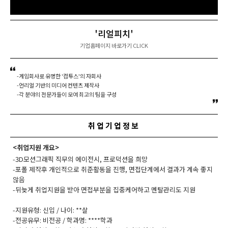
'리얼피치'
기업홈페이지 바로가기 CLICK
-게임회사로 유명한 '컴투스'의 자회사
-언리얼 기반의 미디어 컨텐츠 제작사
-각 분야의 전문가들이 모여 최고의 팀을 구성
취업기업정보
<취업지원 개요>
-3D모션그래픽 직무의 에이전시, 프로덕션을 희망
-포폴 제작후 개인적으로 취준활동을 진행, 면접단계에서 결과가 계속 좋지
않음
-뒤늦게 취업지원을 받아 면접부분을 집중케어하고 멘탈관리도 지원
-지원유형: 신입 / 나이: **살
-전공유무: 비전공 / 학과명: ****학과